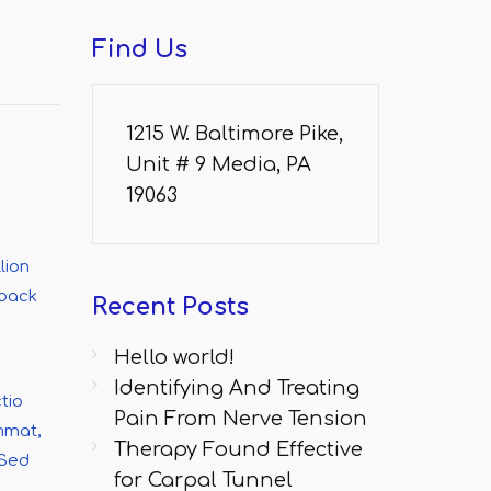
Find
Us
1215 W. Baltimore Pike,
Unit # 9 Media, PA
19063
lion
-back
Recent
Posts
Hello world!
Identifying And Treating
tio
Pain From Nerve Tension
mmat,
Therapy Found Effective
 Sed
for Carpal Tunnel