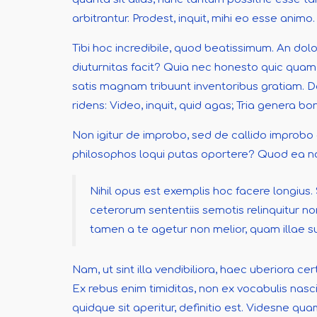
arbitrantur. Prodest, inquit, mihi eo esse animo.
Tibi hoc incredibile, quod beatissimum. An do
diuturnitas facit? Quia nec honesto quic quam 
satis magnam tribuunt inventoribus gratiam. De 
ridens: Video, inquit, quid agas; Tria genera b
Non igitur de improbo, sed de callido improbo q
philosophos loqui putas oportere? Quod ea non
Nihil opus est exemplis hoc facere longius.
ceterorum sententiis semotis relinquitur no
tamen a te agetur non melior, quam illae s
Nam, ut sint illa vendibiliora, haec uberiora c
Ex rebus enim timiditas, non ex vocabulis nasc
quidque sit aperitur, definitio est. Videsne 