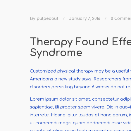
By pulpedout
January 7, 2016
0 Comme
Therapy Found Effe
Syndrome
Customized physical therapy may be a useful w
Americans a new study says. Researchers from
disorders persisting beyond 6 weeks do not re
Lorem ipsum dolor sit amet, consectetur adip
sapientiae, illi propter spem vivere. Dic in qu
interrete. Hosne igitur laudas et hanc eorum,
ut coercendi magis quam dedocendi esse videa
quanta sit alias, nunc tantum possitne esse 