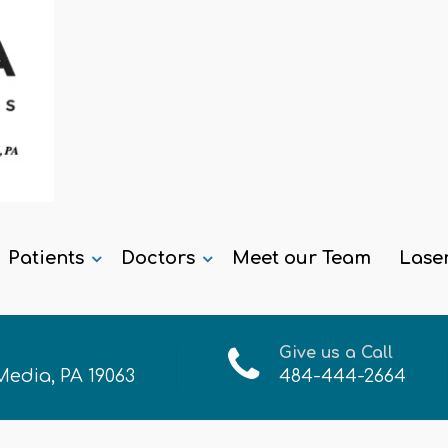
Patients
Doctors
Meet our Team
Lase
Give us a Call
 Media, PA 19063
484-444-2664