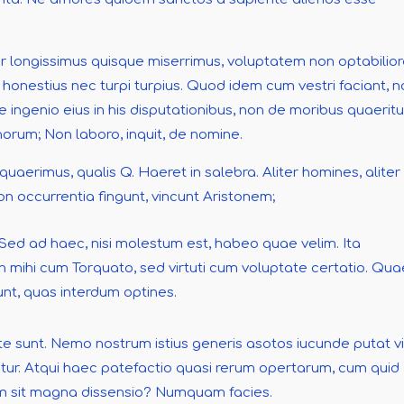
lor longissimus quisque miserrimus, voluptatem non optabilio
honestius nec turpi turpius. Quod idem cum vestri faciant, 
ingenio eius in his disputationibus, non de moribus quaeritur.
onorum; Non laboro, inquit, de nomine.
uaerimus, qualis Q. Haeret in salebra. Aliter homines, aliter
 occurrentia fingunt, vincunt Aristonem;
 Sed ad haec, nisi molestum est, habeo quae velim. Ita
n mihi cum Torquato, sed virtuti cum voluptate certatio. Qua
unt, quas interdum optines.
erte sunt. Nemo nostrum istius generis asotos iucunde putat vi
itur. Atqui haec patefactio quasi rerum opertarum, cum quid
quam sit magna dissensio? Numquam facies.