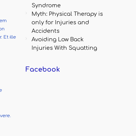
Syndrome
Myth: Physical Therapy is
rem
only for Injuries and
non
Accidents
 Et ille
Avoiding Low Back
Injuries With Squatting
Facebook
e
vere.