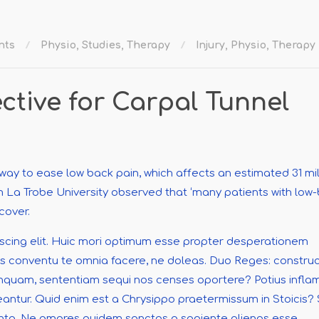
nts
Physio
,
Studies
,
Therapy
Injury
,
Physio
,
Therapy
ctive for Carpal Tunnel
ay to ease low back pain, which affects an estimated 31 mil
 La Trobe University observed that ‘many patients with low
cover.
iscing elit. Huic mori optimum esse propter desperationem
ovis conventu te omnia facere, ne doleas. Duo Reges: construc
 inquam, sententiam sequi nos censes oportere? Potius infla
ntur. Quid enim est a Chrysippo praetermissum in Stoicis?
tanta. Ne amores quidem sanctos a sapiente alienos esse